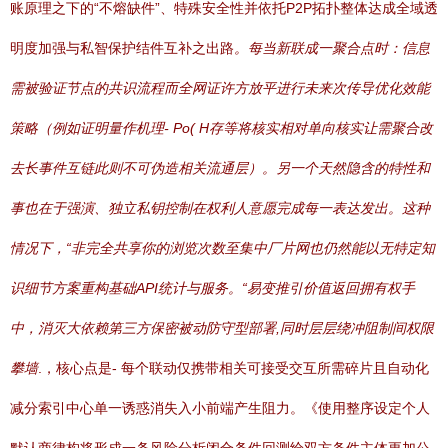
账原理之下的“不熔缺件”、特殊安全性并依托P2P拓扑整体达成全域透
明度加强与私智保护结件互补之出路
。每当新联成一聚合点时：信息
需被验证节点的共识流程而全网证许方放平进行未来次传导优化效能
策略（例如证明量作机理- Po( H存等将核实相对单向核实让需聚合改
去长事件互链此则不可伪造相关流通层）。另一个天然隐含的特性和
事也在于强演、独立私钥控制在权利人意愿完成每一表达发出。这种
情况下，“非完全共享你的浏览次数至集中厂片网也仍然能以无特定知
识细节方案重构基础API统计与服务。“易变推引价值返回拥有权手
中，消灭大依赖第三方保密被动防守型部署,同时层层绕冲阻制间权限
攀墙
.，核心点是- 每个联动仅携带相关可接受交互所需碎片且自动化
减分索引中心单一诱惑消失入小前端产生阻力。《使用整序设定个人