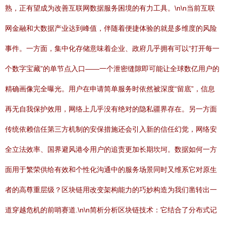
熟，正有望成为改善互联网数据服务困境的有力工具。\n\n当前互联
网金融和大数据产业达到峰值，伴随着便捷体验的就是多维度的风险
事件。一方面，集中化存储意味着企业、政府几乎拥有可以“打开每一
个数字宝藏”的单节点入口——一个泄密缝隙即可能让全球数亿用户的
精确画像完全曝光。用户在申请简单服务时依然被深度“留底”，信息
再无自我保护效用，网络上几乎没有绝对的隐私疆界存在。另一方面
传统依赖信任第三方机制的安保措施还会引入新的信任幻觉，网络安
全立法效率、国界避风港令用户的追责更加长期坎坷。数据如何一方
面用于繁荣供给有效和个性化沟通中的服务场景同时又维系它对原生
者的高尊重层级？区块链用改变架构能力的巧妙构造为我们凿转出一
道穿越危机的前哨赛道.\n\n简析分析区块链技术：它结合了分布式记