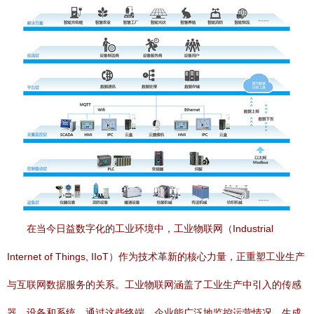
在当今日益数字化的工业环境中，工业物联网（Industrial
Internet of Things, IIoT）作为技术革新的核心力量，正重塑工业生产
与互联网数据服务的关系。工业物联网涵盖了工业生产中引入的传感
器、设备和系统，通过这些终端，企业能广泛地监控运营情况，生成