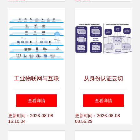
方案引领行业变革
工业物联网与互联
从身份认证云切
网数据服务 共筑智
入，蒸汽记忆欲助
查看详情
查看详情
能制造的基石
C端重掌数据使用
更新时间：2026-08-08
更新时间：2026-08-08
15:10:04
08:55:29
权