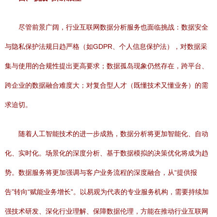
尽管前景广阔，行业互联网数据分析服务也面临挑战：数据安全
与隐私保护法规日趋严格（如GDPR、个人信息保护法），对数据采
集与使用的合规性提出更高要求；数据孤岛现象仍然存在，跨平台、
跨企业的数据融合难度大；对复合型人才（既懂技术又懂业务）的需
求迫切。
随着人工智能技术的进一步成熟，数据分析将更加智能化、自动
化、实时化。场景化的深度分析、基于数据模拟的决策优化将成为趋
势。数据服务将更加强调与客户业务流程的深度融合，从“提供报
告”转向“赋能业务增长”。以易观为代表的专业服务机构，需要持续加
强技术研发、深化行业理解、保障数据伦理，方能在推动行业互联网