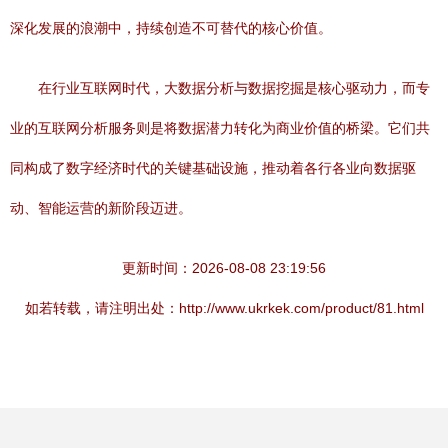
深化发展的浪潮中，持续创造不可替代的核心价值。
在行业互联网时代，大数据分析与数据挖掘是核心驱动力，而专
业的互联网分析服务则是将数据潜力转化为商业价值的桥梁。它们共
同构成了数字经济时代的关键基础设施，推动着各行各业向数据驱
动、智能运营的新阶段迈进。
更新时间：2026-08-08 23:19:56
如若转载，请注明出处：http://www.ukrkek.com/product/81.html