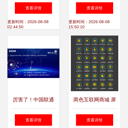
联网婚恋市场 规模
工业互联网实践与
查看详情
查看详情
逼近十亿，双重挑
数据服务应用
更新时间：2026-08-08
更新时间：2026-08-08
02:44:50
15:50:10
战下的行业变局
厉害了！中国联通
两色互联网商城 屏
金融大数据产品竟
幕数据图标的创新
查看详情
查看详情