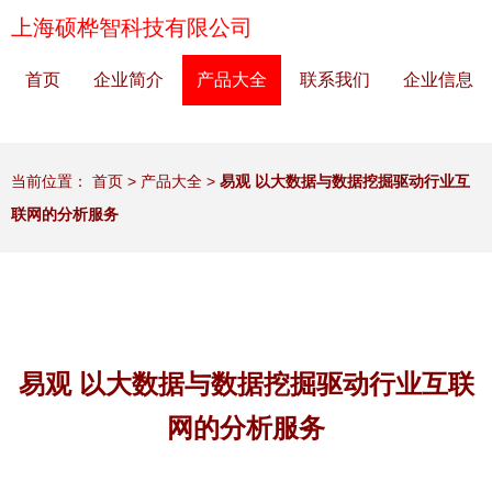
上海硕桦智科技有限公司
首页
企业简介
产品大全
联系我们
企业信息
当前位置：
首页
>
产品大全
>
易观 以大数据与数据挖掘驱动行业互
联网的分析服务
易观 以大数据与数据挖掘驱动行业互联
网的分析服务