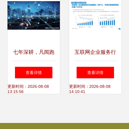
七年深耕，凡闻跑
互联网企业服务行
通数据内容生态链
业 云与数据的融合
查看详情
查看详情
撬动互联网数据服
革命
更新时间：2026-08-08
更新时间：2026-08-08
13:15:56
14:10:41
务的未来