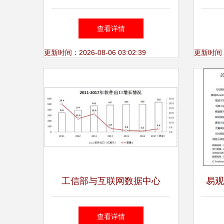
发展报告》 洞察数据驱动下
查看详情
的数字化新格局
更新时间：2026-08-06 03:02:39
更新时间：20
工信部与互联网数据中心
易观
199it互联网数据服务的监管与
动
查看详情