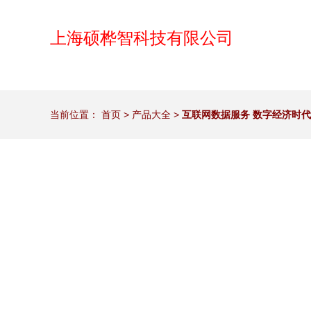
上海硕桦智科技有限公司
当前位置：
首页
>
产品大全
>
互联网数据服务 数字经济时代