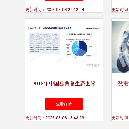
发展
更新时间：2026-08-06 22:12:24
更新时间：20
2018年中国独角兽生态图鉴
数据
基于203家企业的互联网大数
查看详情
据洞察
更新时间：2026-08-06 18:48:29
更新时间：20