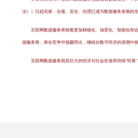
法》）日趋完善，合规、安全、伦理已成为数据服务发展的
互联网数据服务将朝着更加精细化、场景化、智能化和合
据服务商，将在竞争中脱颖而出，继续在数字经济的浪潮中扮
互联网数据服务因其巨大的经济与社会价值而持续“吃香