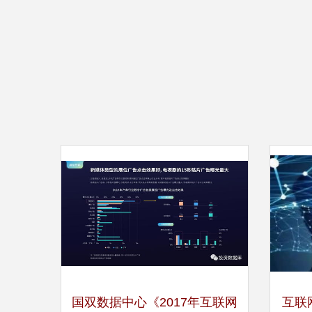
国双数据中心《2017年互联网
互联