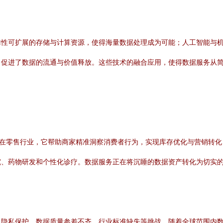
弹性可扩展的存储与计算资源，使得海量数据处理成为可能；人工智能与
，促进了数据的流通与价值释放。这些技术的融合应用，使得数据服务从
。在零售行业，它帮助商家精准洞察消费者行为，实现库存优化与营销转
究、药物研发和个性化诊疗。数据服务正在将沉睡的数据资产转化为切实
隐私保护、数据质量参差不齐、行业标准缺失等挑战。随着全球范围内数