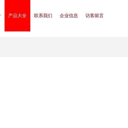
介
产品大全
联系我们
企业信息
访客留言