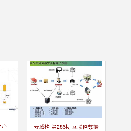
中心
云威榜·第286期 互联网数据