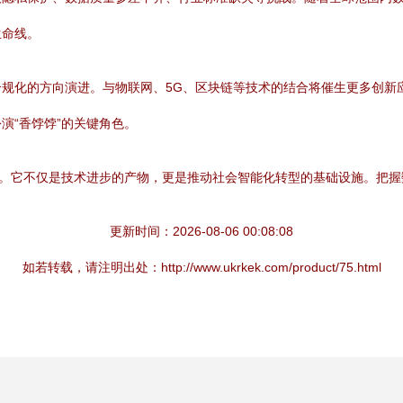
生命线。
规化的方向演进。与物联网、5G、区块链等技术的结合将催生更多创新
演“香饽饽”的关键角色。
”。它不仅是技术进步的产物，更是推动社会智能化转型的基础设施。把
更新时间：2026-08-06 00:08:08
如若转载，请注明出处：http://www.ukrkek.com/product/75.html