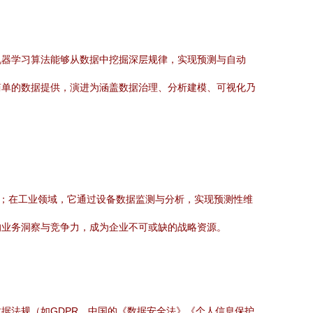
机器学习算法能够从数据中挖掘深层规律，实现预测与自动
简单的数据提供，演进为涵盖数据治理、分析建模、可视化乃
化；在工业领域，它通过设备数据监测与分析，实现预测性维
的业务洞察与竞争力，成为企业不可或缺的战略资源。
据法规（如GDPR、中国的《数据安全法》《个人信息保护